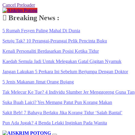
Cancel Preloader
Breaking News :
5 Rumah Fesyen Paling Mahal Di Dunia
Setuju Tak? 10 Perangai-Perangai Pelik Pencinta Buku
Kenali Personaliti Berdasarkan Posisi Ketika Tidur
Kaedah Semula Jadi Untuk Melegakan Gatal Gigitan Nyamuk
Jangan Lakukan 5 Perkara Ini Sebelum Berjumpa Dengan Doktor
5 Jenis Makanan Jimat Orang Bujang
Tak Melecur Ke Tue? 4 Individu Slumber Jer Menggoreng Guna Tan
Suka Buah Laici? Yes Memang Patut Pun Korang Makan
Sakit Beb! 7 Bahaya Berlaku Jika Korang Tidur ‘Salah Bantal’
Pun Ada Jugak? 4 Benda Lelaki Inginkan Pada Wanita