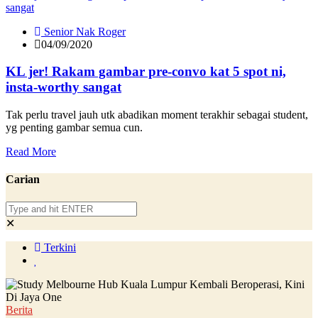
Senior Nak Roger
04/09/2020
KL jer! Rakam gambar pre-convo kat 5 spot ni,
insta-worthy sangat
Tak perlu travel jauh utk abadikan moment terakhir sebagai student,
yg penting gambar semua cun.
Read More
Carian
✕
Terkini
Berita