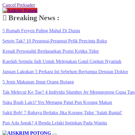
Cancel Preloader
Breaking News :
5 Rumah Fesyen Paling Mahal Di Dunia
Setuju Tak? 10 Perangai-Perangai Pelik Pencinta Buku
Kenali Personaliti Berdasarkan Posisi Ketika Tidur
Kaedah Semula Jadi Untuk Melegakan Gatal Gigitan Nyamuk
Jangan Lakukan 5 Perkara Ini Sebelum Berjumpa Dengan Doktor
5 Jenis Makanan Jimat Orang Bujang
Tak Melecur Ke Tue? 4 Individu Slumber Jer Menggoreng Guna Tan
Suka Buah Laici? Yes Memang Patut Pun Korang Makan
Sakit Beb! 7 Bahaya Berlaku Jika Korang Tidur ‘Salah Bantal’
Pun Ada Jugak? 4 Benda Lelaki Inginkan Pada Wanita