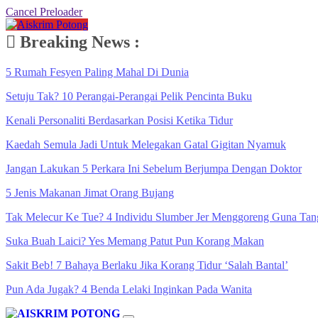
Cancel Preloader
Breaking News :
5 Rumah Fesyen Paling Mahal Di Dunia
Setuju Tak? 10 Perangai-Perangai Pelik Pencinta Buku
Kenali Personaliti Berdasarkan Posisi Ketika Tidur
Kaedah Semula Jadi Untuk Melegakan Gatal Gigitan Nyamuk
Jangan Lakukan 5 Perkara Ini Sebelum Berjumpa Dengan Doktor
5 Jenis Makanan Jimat Orang Bujang
Tak Melecur Ke Tue? 4 Individu Slumber Jer Menggoreng Guna Tan
Suka Buah Laici? Yes Memang Patut Pun Korang Makan
Sakit Beb! 7 Bahaya Berlaku Jika Korang Tidur ‘Salah Bantal’
Pun Ada Jugak? 4 Benda Lelaki Inginkan Pada Wanita