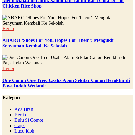
Menu Mala-tup Untuk Sambutan Tahun Baru Cina Di The
Chicken Rice Shop
Berita
ABARO ‘Shoes For You. Hopes For Them’: Mengukir
Senyuman Kembali Ke Sekolah
Berita
One Canon One Tree: Usaha Alam Sekitar Canon Berakhir di
Paya Indah Wetlands
Kategori
Ada Bran
Berita
Bulu Si Comot
Gajet
Lucu Idok