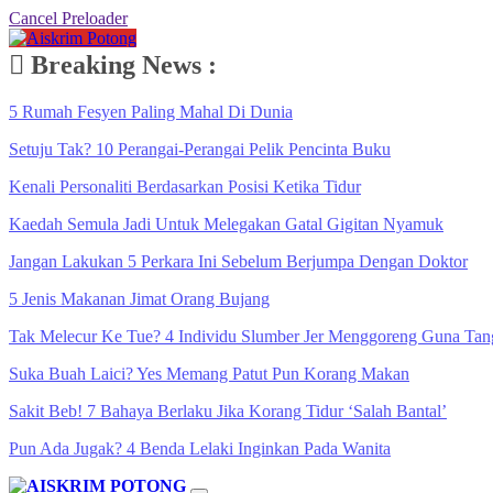
Cancel Preloader
Breaking News :
5 Rumah Fesyen Paling Mahal Di Dunia
Setuju Tak? 10 Perangai-Perangai Pelik Pencinta Buku
Kenali Personaliti Berdasarkan Posisi Ketika Tidur
Kaedah Semula Jadi Untuk Melegakan Gatal Gigitan Nyamuk
Jangan Lakukan 5 Perkara Ini Sebelum Berjumpa Dengan Doktor
5 Jenis Makanan Jimat Orang Bujang
Tak Melecur Ke Tue? 4 Individu Slumber Jer Menggoreng Guna Tan
Suka Buah Laici? Yes Memang Patut Pun Korang Makan
Sakit Beb! 7 Bahaya Berlaku Jika Korang Tidur ‘Salah Bantal’
Pun Ada Jugak? 4 Benda Lelaki Inginkan Pada Wanita