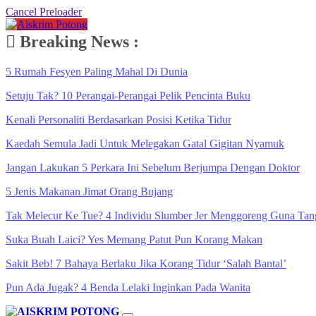
Cancel Preloader
Breaking News :
5 Rumah Fesyen Paling Mahal Di Dunia
Setuju Tak? 10 Perangai-Perangai Pelik Pencinta Buku
Kenali Personaliti Berdasarkan Posisi Ketika Tidur
Kaedah Semula Jadi Untuk Melegakan Gatal Gigitan Nyamuk
Jangan Lakukan 5 Perkara Ini Sebelum Berjumpa Dengan Doktor
5 Jenis Makanan Jimat Orang Bujang
Tak Melecur Ke Tue? 4 Individu Slumber Jer Menggoreng Guna Tan
Suka Buah Laici? Yes Memang Patut Pun Korang Makan
Sakit Beb! 7 Bahaya Berlaku Jika Korang Tidur ‘Salah Bantal’
Pun Ada Jugak? 4 Benda Lelaki Inginkan Pada Wanita