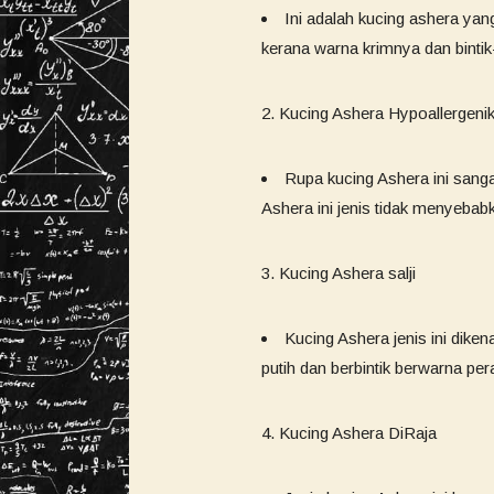
Ini adalah kucing ashera yan
kerana warna krimnya dan bintik-
Kucing Ashera Hypoallergeni
Rupa kucing Ashera ini sang
Ashera ini jenis tidak menyebabk
Kucing Ashera salji
Kucing Ashera jenis ini dike
putih dan berbintik berwarna pe
Kucing Ashera DiRaja