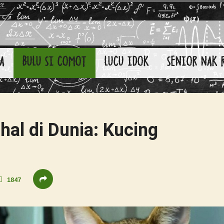
A
BULU SI COMOT
LUCU IDOK
SENIOR NAK 
al di Dunia: Kucing
1847