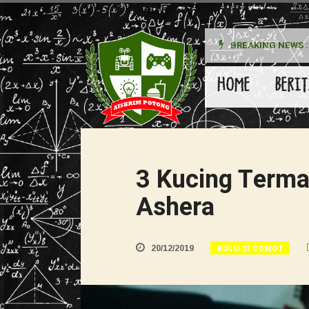
BREAKING NEWS :
HOME
BERIT
3 Kucing Termah
Ashera
BULU SI COMOT
20/12/2019