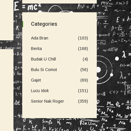
Categories
Ada Bran
(103)
Berita
(168)
Budak U Chill
(4)
Bulu Si Comot
(56)
Gajet
(69)
Lucu Idok
(151)
Senior Nak Roger
(359)