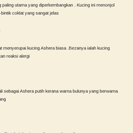
g paling utama yang diperkembangkan . Kucing ini menonjol
bintik coklat yang sangat jelas
k
at menyerupai kucing Ashera biasa .Bezanya ialah kucing
an reaksi alergi
nali sebagai Ashera putih kerana warna bulunya yang berwarna
rang