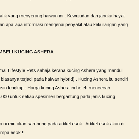
sifik yang menyerang haiwan ini . Kewujudan dan jangka hayat
kan apa-apa informasi mengenai penyakit atau kekurangan yang
BELI KUCING ASHERA
mal Lifestyle Pets sahaja kerana kucing Ashera yang mandul
iasanya terjadi pada haiwan hybrid) . Kucing Ashera itu sendiri
ksin lengkap . Harga kucing Ashera ini boleh mencecah
000 untuk setiap spesimen bergantung pada jenis kucing
 ni min akan sambung pada artikel esok . Artikel esok akan di
umpa esok !!